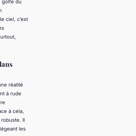
 golfe du
n
 ciel, c’est
es
urtout,
dans
ne réalité
nt à rude
ure
ce à cela,
obuste. Il
otégeant les