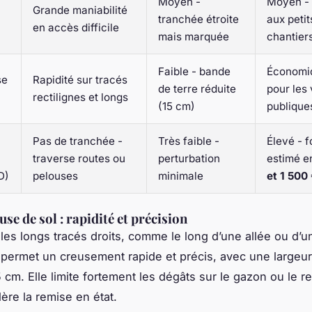
Moyen -
Moyen -
Grande maniabilité
tranchée étroite
aux petit
en accès difficile
mais marquée
chantier
Faible - bande
Économiq
se
Rapidité sur tracés
de terre réduite
pour les 
rectilignes et longs
(15 cm)
publique
Pas de tranchée -
Très faible -
Élevé - f
traverse routes ou
perturbation
estimé e
D)
pelouses
minimale
et 1 500
se de sol : rapidité et précision
 les longs tracés droits, comme le long d’une allée ou d’un
permet un creusement rapide et précis, avec une largeur
5 cm. Elle limite fortement les dégâts sur le gazon ou le 
ère la remise en état.