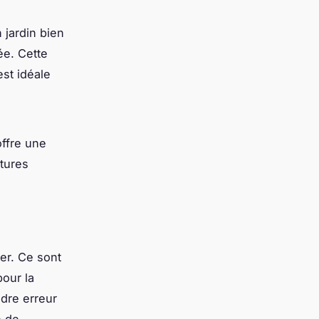
 jardin bien
ée. Cette
est idéale
offre une
ctures
er. Ce sont
pour la
ndre erreur
e de