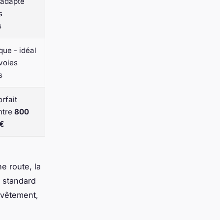
 adapté
s
s
ue - idéal
voies
s
orfait
ntre
800
 €
e route, la
 standard
revêtement,