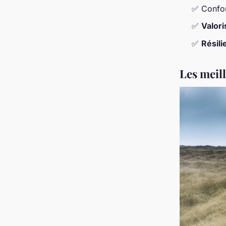
✅ Confor
✅
Valori
✅
Résil
Les meil