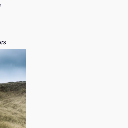
e
les