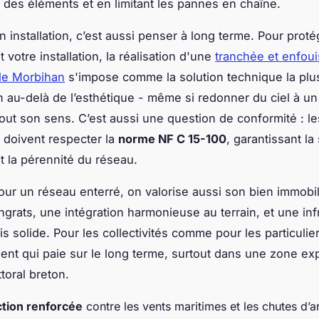
ns des éléments et en limitant les pannes en chaîne.
n installation, c’est aussi penser à long terme. Pour proté
votre installation, la réalisation d'une
tranchée et enfou
le Morbihan
s'impose comme la solution technique la plus
n au-delà de l’esthétique - même si redonner du ciel à u
tout son sens. C’est aussi une question de conformité : le
s doivent respecter la
norme NF C 15-100
, garantissant la
et la pérennité du réseau.
our un réseau enterré, on valorise aussi son bien immobil
ingrats, une intégration harmonieuse au terrain, et une inf
is solide. Pour les collectivités comme pour les particulier
ent qui paie sur le long terme, surtout dans une zone e
toral breton.
ction renforcée
contre les vents maritimes et les chutes d’a