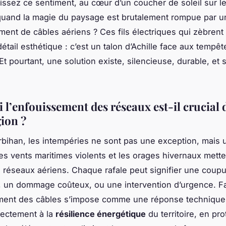
ssez ce sentiment, au cœur d’un coucher de soleil sur le
quand la magie du paysage est brutalement rompue par u
ent de câbles aériens ? Ces fils électriques qui zèbrent le
étail esthétique : c’est un talon d’Achille face aux tempêt
t pourtant, une solution existe, silencieuse, durable, et s
 l’enfouissement des réseaux est-il crucial 
gion ?
bihan, les intempéries ne sont pas une exception, mais u
Les vents maritimes violents et les orages hivernaux mette
 réseaux aériens. Chaque rafale peut signifier une coup
té, un dommage coûteux, ou une intervention d’urgence. Fa
ment des câbles s’impose comme une réponse technique r
irectement à la
résilience énergétique
du territoire, en pr