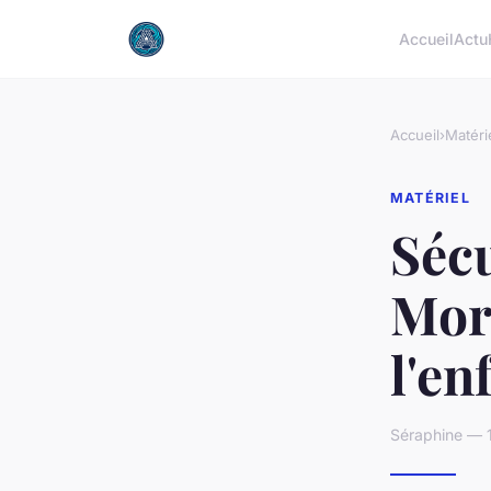
Accueil
Actu
Accueil
›
Matéri
MATÉRIEL
Sécu
Mor
l'en
Séraphine — 