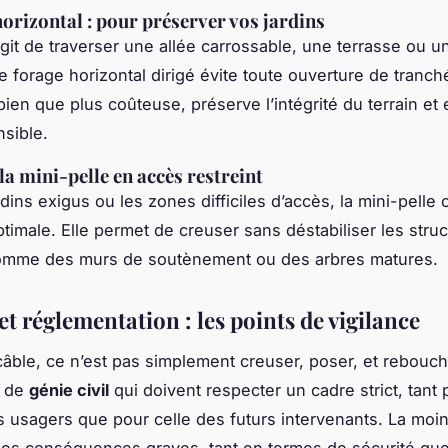
horizontal : pour préserver vos jardins
agit de traverser une allée carrossable, une terrasse ou un
le forage horizontal dirigé évite toute ouverture de tranch
ien que plus coûteuse, préserve l’intégrité du terrain et 
sible.
la mini-pelle en accès restreint
dins exigus ou les zones difficiles d’accès, la mini-pelle 
ptimale. Elle permet de creuser sans déstabiliser les stru
comme des murs de soutènement ou des arbres matures.
et réglementation : les points de vigilance
câble, ce n’est pas simplement creuser, poser, et rebouch
x de
génie civil
qui doivent respecter un cadre strict, tant 
s usagers que pour celle des futurs intervenants. La moi
des conséquences graves, tant en termes de sécurité qu