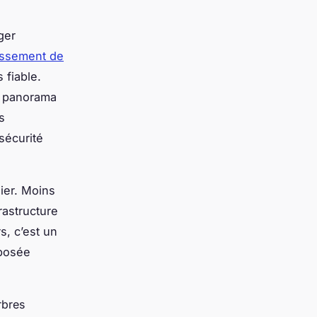
ger
issement de
 fiable.
n panorama
s
 sécurité
ier. Moins
rastructure
s, c’est un
xposée
rbres