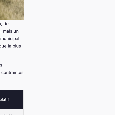
n, de
e, mais un
 municipal
que la plus
is
 contraintes
elatif