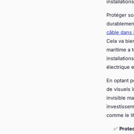
installatio
Protéger so
durablement 
câble dans 
Cela va bie
maritime a 
installation
électrique 
En optant p
de visuels 
invisible ma
investissem
comme le lit
✅
Prote