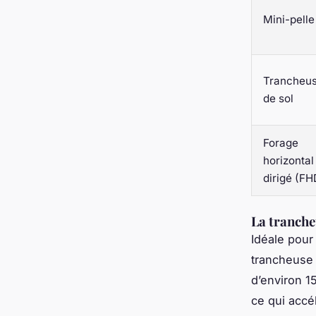
Mini-pelle
Trancheu
de sol
Forage
horizontal
dirigé (FH
La trancheu
Idéale pour
trancheuse 
d’environ 1
ce qui accél