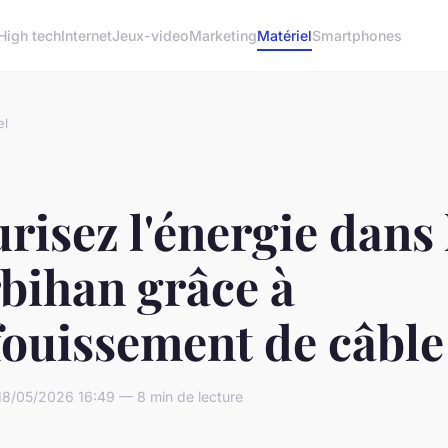
High tech
Internet
Jeux-video
Marketing
Matériel
Smartphones
el
risez l'énergie dans 
bihan grâce à
fouissement de câble
18/05/2026 16:49 — 8 min de lecture