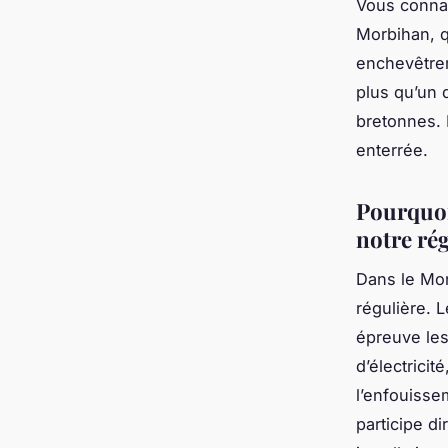
Vous connai
Morbihan, 
enchevêtrem
plus qu’un d
bretonnes. E
enterrée.
Pourquoi
notre ré
Dans le Mor
régulière. 
épreuve les
d’électrici
l’enfouisse
participe d