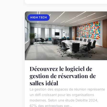
HIGH TECH
Découvrez le logiciel de
gestion de réservation de
salles idéal
La gestion des espaces de réunion représente
un défi croissant pour les organisations
modernes. Selon une étude Deloitte 2024,
67% des entreprises per...