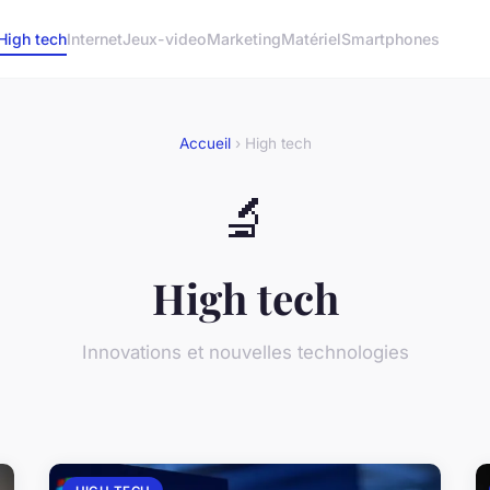
High tech
Internet
Jeux-video
Marketing
Matériel
Smartphones
Accueil
› High tech
🔬
High tech
Innovations et nouvelles technologies