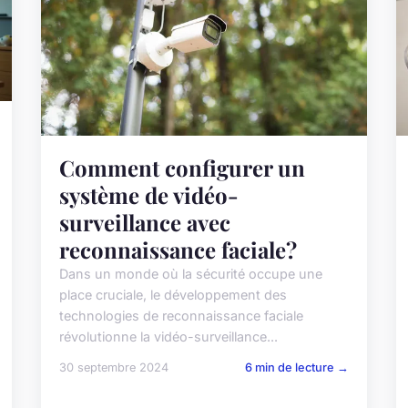
Comment configurer un
système de vidéo-
surveillance avec
reconnaissance faciale?
Dans un monde où la sécurité occupe une
place cruciale, le développement des
technologies de reconnaissance faciale
révolutionne la vidéo-surveillance...
30 septembre 2024
6 min de lecture →