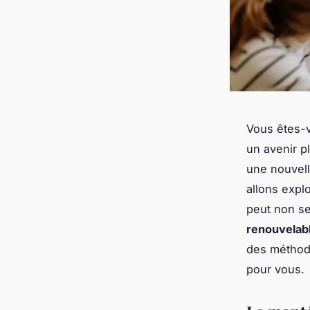
Vous êtes-v
un avenir p
une nouvell
allons exp
peut non se
renouvelab
des méthode
pour vous.