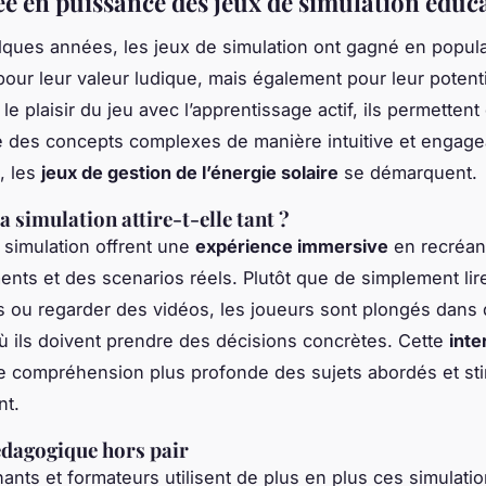
e en puissance des jeux de simulation éduca
ques années, les jeux de simulation ont gagné en popula
our leur valeur ludique, mais également pour leur potenti
le plaisir du jeu avec l’apprentissage actif, ils permettent
 des concepts complexes de manière intuitive et engage
, les
jeux de gestion de l’énergie solaire
se démarquent.
 simulation attire-t-elle tant ?
 simulation offrent une
expérience immersive
en recréan
nts et des scenarios réels. Plutôt que de simplement lir
s ou regarder des vidéos, les joueurs sont plongés dans
où ils doivent prendre des décisions concrètes. Cette
inte
e compréhension plus profonde des sujets abordés et st
nt.
édagogique hors pair
ants et formateurs utilisent de plus en plus ces simulati