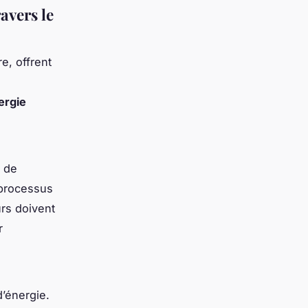
avers le
e, offrent
ergie
e de
 processus
urs doivent
r
d’énergie.