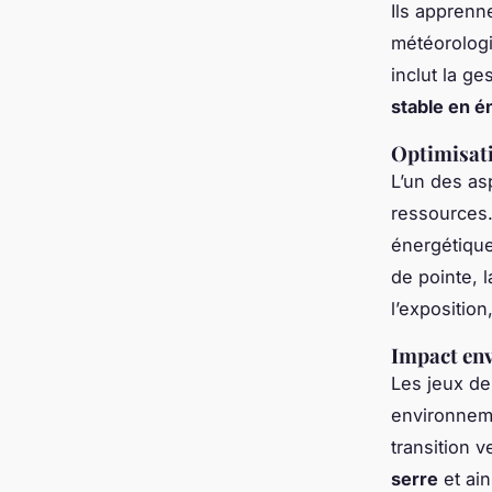
Ils apprenn
météorologi
inclut la g
stable en é
Optimisati
L’un des as
ressources.
énergétique 
de pointe, 
l’exposition
Impact en
Les jeux de
environneme
transition v
serre
et ain