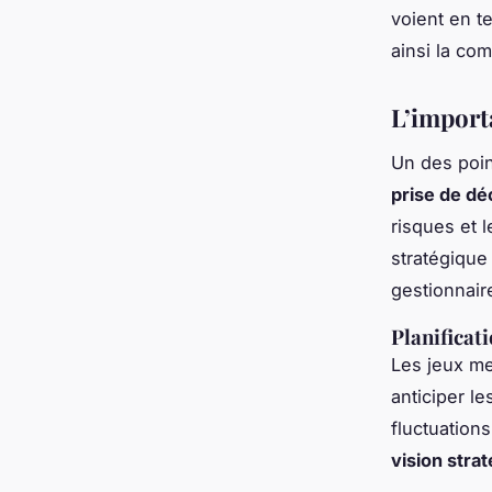
voient en t
ainsi la co
L’import
Un des point
prise de dé
risques et 
stratégique
gestionnair
Planificat
Les jeux met
anticiper l
fluctuation
vision stra