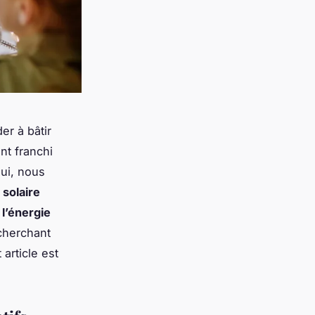
r à bâtir
nt franchi
hui, nous
 solaire
 l’énergie
cherchant
article est