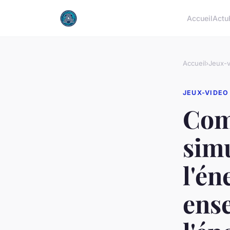
Accueil
Actu
Accueil
›
Jeux-v
JEUX-VIDEO
Com
simu
l'én
ense