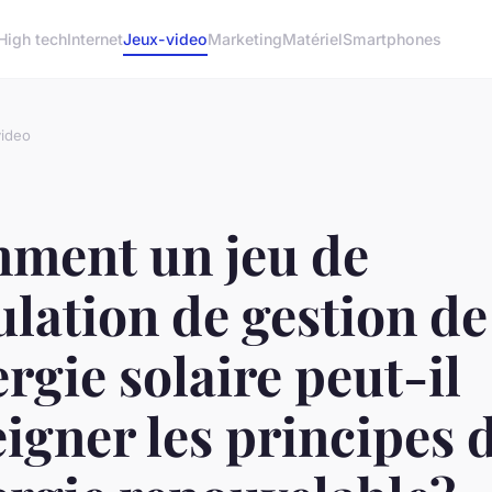
High tech
Internet
Jeux-video
Marketing
Matériel
Smartphones
ideo
ment un jeu de
lation de gestion de
ergie solaire peut-il
igner les principes 