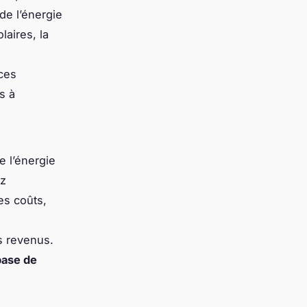
de l’énergie
laires, la
 ces
s à
e l’énergie
ez
es coûts,
s revenus.
base de