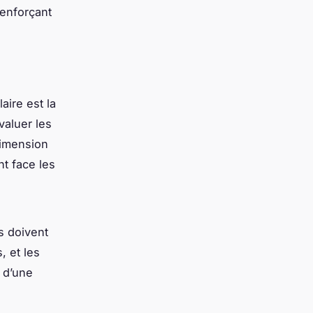
renforçant
aire est la
valuer les
dimension
t face les
rs doivent
, et les
e d’une