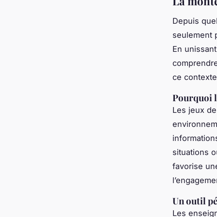
La monté
Depuis quel
seulement p
En unissant 
comprendre
ce contexte
Pourquoi la
Les jeux de
environneme
information
situations 
favorise un
l’engageme
Un outil p
Les enseign