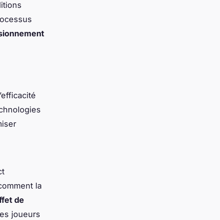
itions
rocessus
sionnement
efficacité
echnologies
miser
ct
 comment la
ffet de
Les joueurs