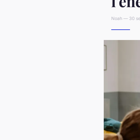
l'én
Noah — 30 se